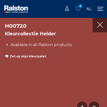
0
NL
H00720
Kleurcollectie Helder
Available in all Ralston products
Zet op mijn kleurpalet