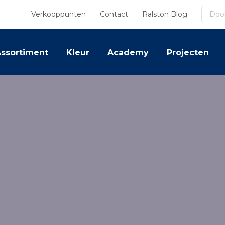
Zoek
Verkooppunten
Contact
Ralston Blog
ssortiment
Kleur
Academy
Projecten