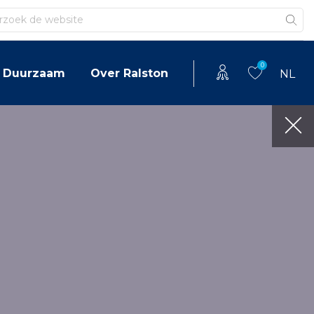
en
0
Duurzaam
Over Ralston
NL