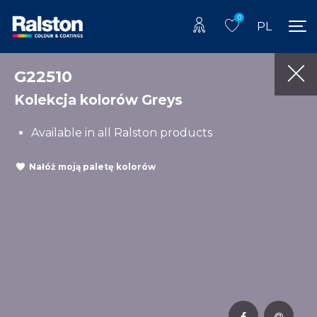
0
PL
G22510
Kolekcja kolorów Greys
Available in all Ralston products
Nałóż moją paletę kolorów