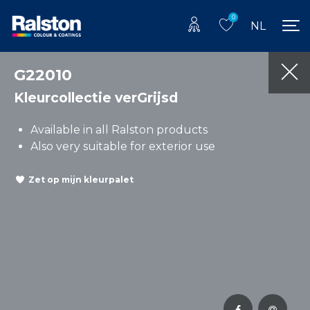
0
NL
G22010
Kleurcollectie verGrijsd
Available in all Ralston products
Also very suitable for exterior use
Zet op mijn kleurpalet