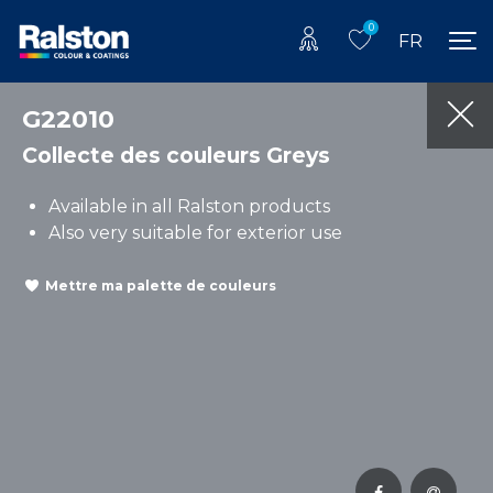
0
FR
G22010
Collecte des couleurs Greys
Available in all Ralston products
Also very suitable for exterior use
Mettre ma palette de couleurs