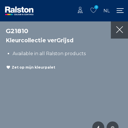
0
NL
G21810
Kleurcollectie verGrijsd
Available in all Ralston products
Zet op mijn kleurpalet