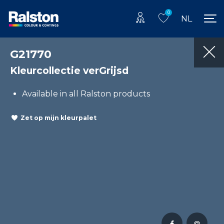
0
NL
G21770
Kleurcollectie verGrijsd
Available in all Ralston products
Zet op mijn kleurpalet