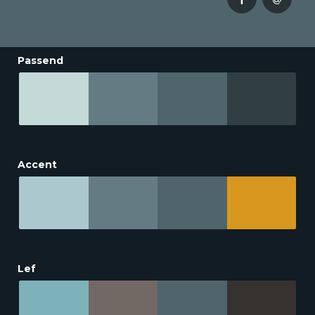
Passend
Accent
Lef