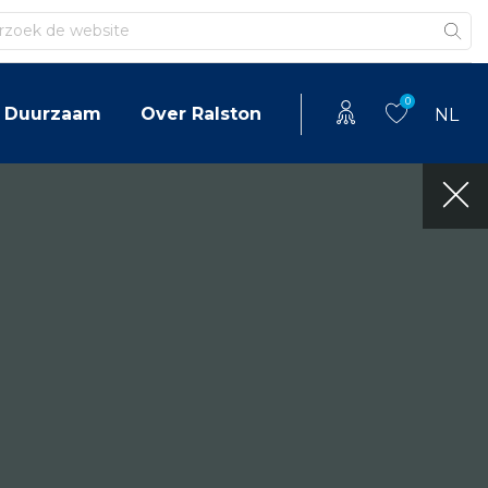
en
0
Duurzaam
Over Ralston
NL