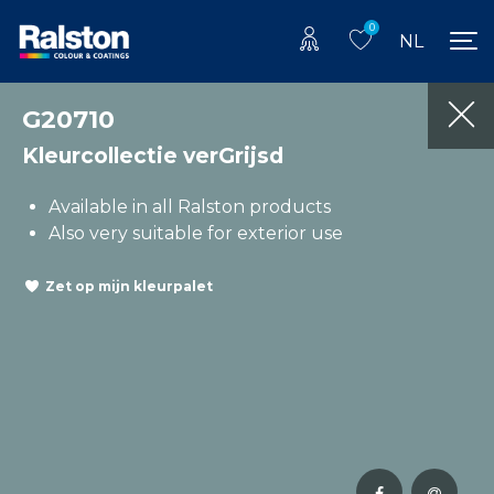
0
NL
G20710
Kleurcollectie verGrijsd
Available in all Ralston products
Also very suitable for exterior use
Zet op mijn kleurpalet