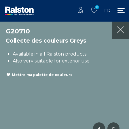
0
FR
G20710
Collecte des couleurs Greys
Available in all Ralston products
Also very suitable for exterior use
Mettre ma palette de couleurs