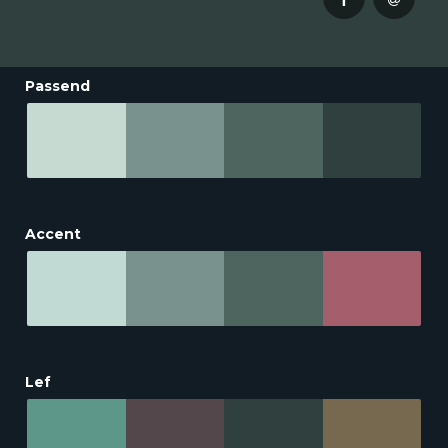
Passend
Accent
Lef