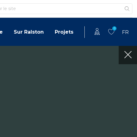
0
e
Sur Ralston
Projets
FR