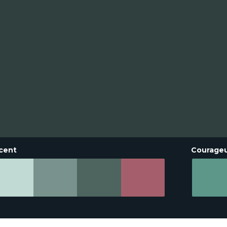
cent
Courage