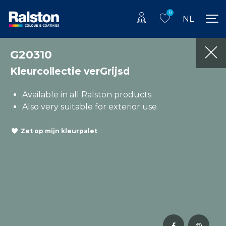
0
NL
G20310
Kleurcollectie verGrijsd
Available in all Ralston products
Also very suitable for exterior use
Zet op mijn kleurpalet