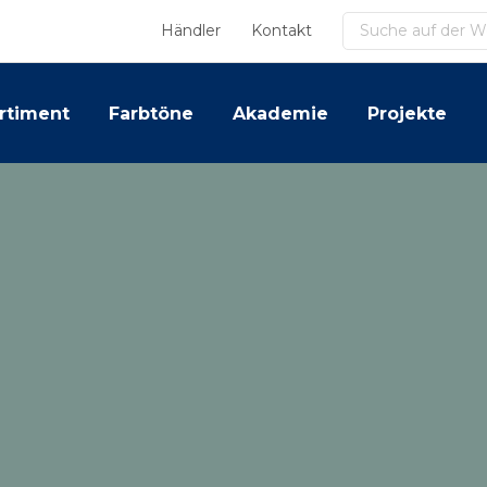
Suchen
Händler
Kontakt
rtiment
Farbtöne
Akademie
Projekte