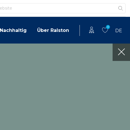
0
Nachhaltig
Über Ralston
DE