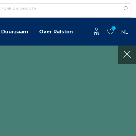
en
0
Duurzaam
Over Ralston
NL