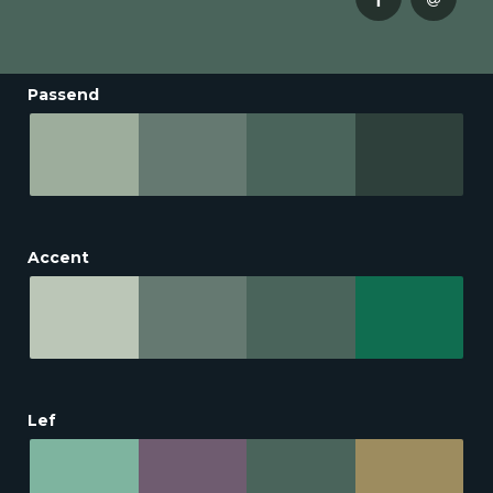
Passend
Accent
Lef