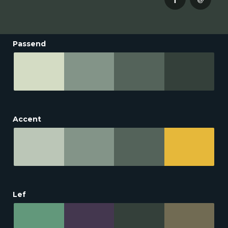
Passend
Accent
Lef