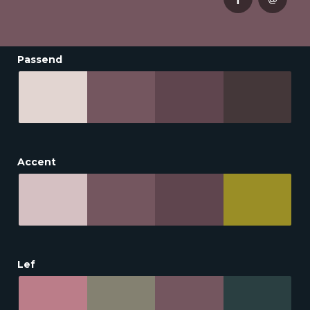
Passend
Accent
Lef