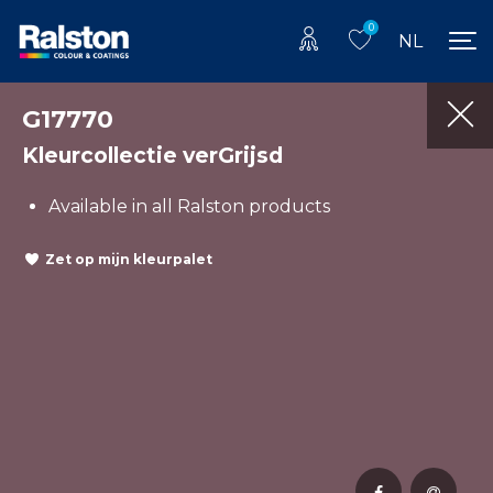
0
NL
G17770
Kleurcollectie verGrijsd
Available in all Ralston products
Zet op mijn kleurpalet