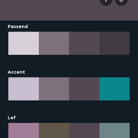
Passend
Accent
Lef