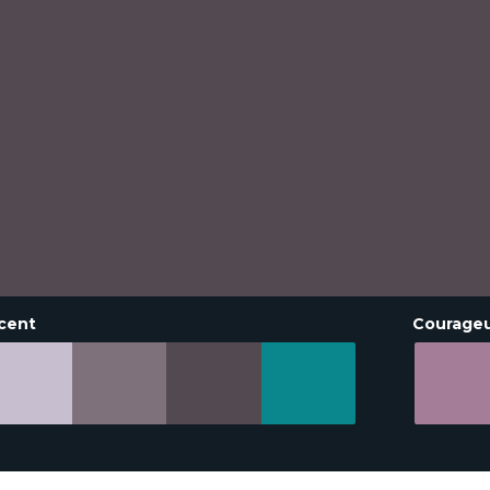
cent
Courage