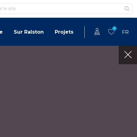
0
e
Sur Ralston
Projets
FR