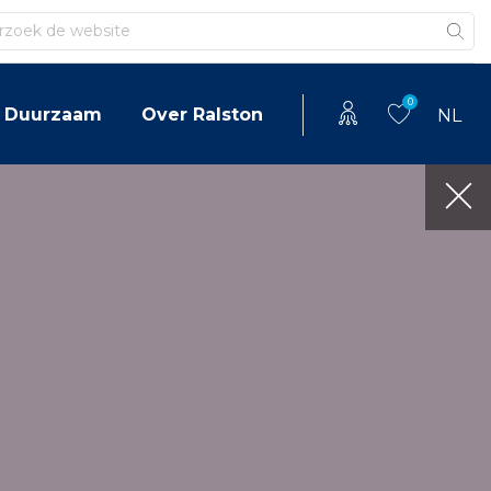
en
0
Duurzaam
Over Ralston
NL