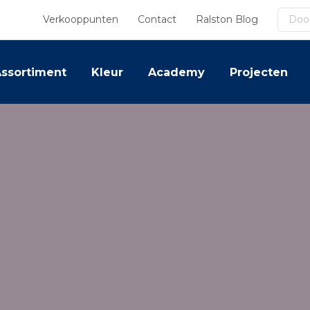
Zoek
Verkooppunten
Contact
Ralston Blog
ssortiment
Kleur
Academy
Projecten