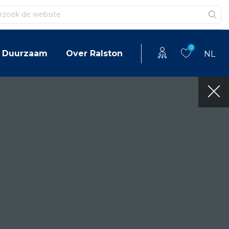
en
0
Duurzaam
Over Ralston
NL