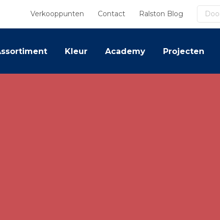
Zoek
Verkooppunten
Contact
Ralston Blog
ssortiment
Kleur
Academy
Projecten