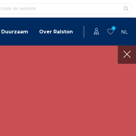
en
0
Duurzaam
Over Ralston
NL