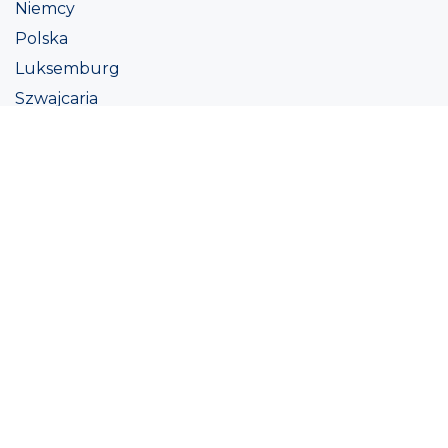
Niemcy
Polska
Luksemburg
Szwajcaria
Austria
Irlandii
Włoszech
Ukraina
Coatings
Assortment
Kolor
Academy
Projekt
Ekologiczna