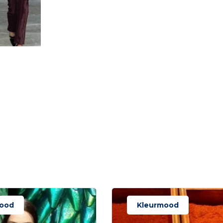
ood
Kleurmood