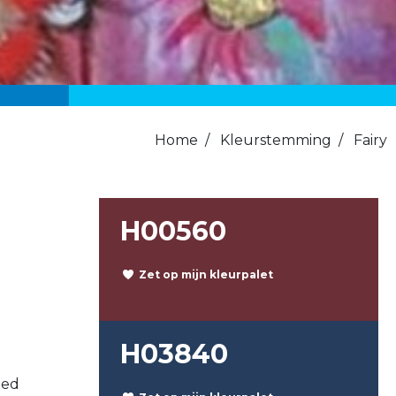
Home
/
Kleurstemming
/
Fairy
H00560
Zet op mijn kleurpalet
H03840
led