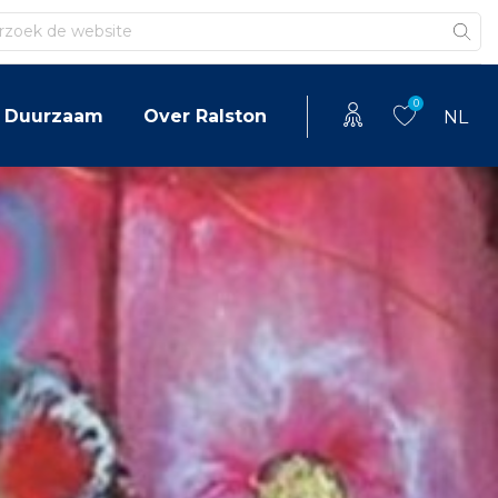
en
0
Duurzaam
Over Ralston
NL