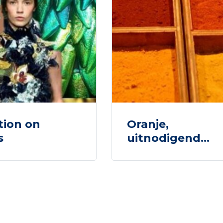
tion on
Oranje,
s
uitnodigend…