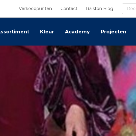
Zoek
Verkooppunten
Contact
Ralston Blog
ssortiment
Kleur
Academy
Projecten