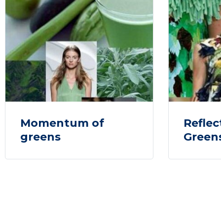
Momentum of
Reflec
greens
Green