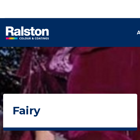
A
Fairy