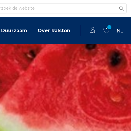
en
0
Duurzaam
Over Ralston
NL