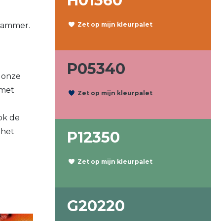
H01360
Zet op mijn kleurpalet
rkammer.
P05340
 onze
 met
Zet op mijn kleurpalet
ok de
 het
P12350
Zet op mijn kleurpalet
G20220