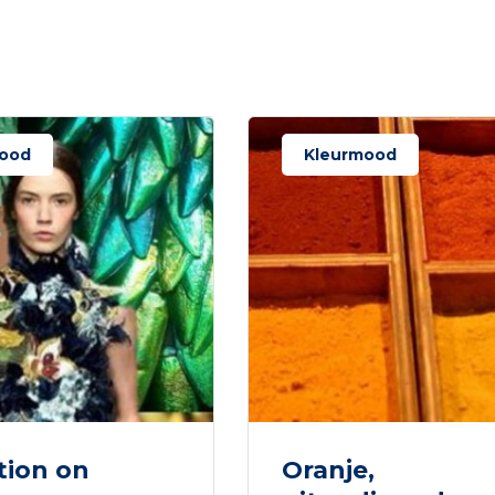
ood
Kleurmood
tion on
Oranje,