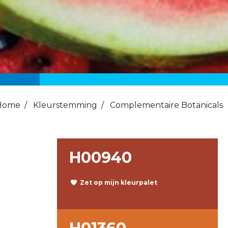
Home
/
Kleurstemming
/
Complementaire Botanicals
H00940
Zet op mijn kleurpalet