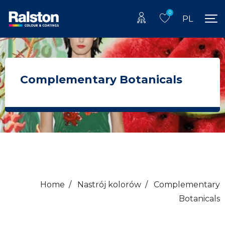
0
PL
Complementary Botanicals
Home
/
Nastrój kolorów
/
Complementary
Botanicals