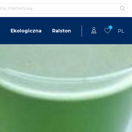
0
Ekologiczna
Ralston
PL