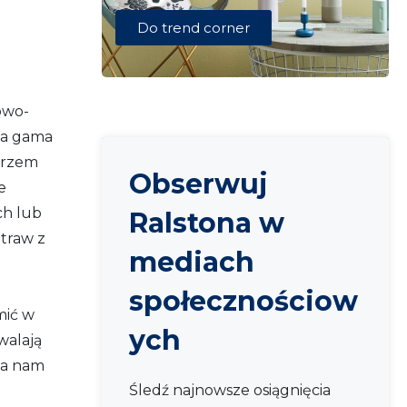
Do trend corner
owo-
ta gama
ętrzem
Obserwuj
e
ch lub
Ralstona w
otraw z
mediach
społecznościow
mić w
ych
walają
ga nam
Śledź najnowsze osiągnięcia