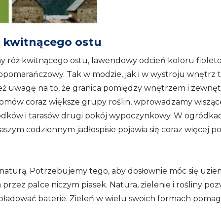
ż kwitnącego ostu
tny róż kwitnącego ostu, lawendowy odcień koloru fiolet
nopomarańczowy. Tak w modzie, jak i w wystroju wnętrz 
 też uwagę na to, że granica pomiędzy wnętrzem i zewn
 domów coraz większe grupy roślin, wprowadzamy wisząc
ódków i tarasów drugi pokój wypoczynkowy. W ogródka
aszym codziennym jadłospisie pojawia się coraz więcej p
aturą. Potrzebujemy tego, aby dosłownie móc się uzie
rzez palce niczym piasek. Natura, zielenie i rośliny poz
 doładować baterie. Zieleń w wielu swoich formach poma