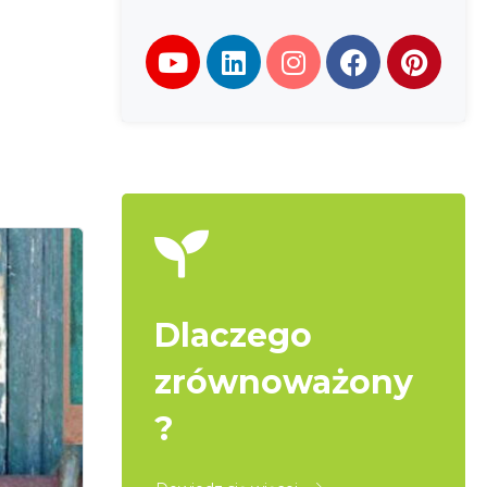
Dlaczego
zrównoważony
?