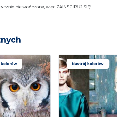
ktycznie nieskończona, więc ZAINSPIRUJ SIĘ!
znych
j kolorów
Nastrój kolorów