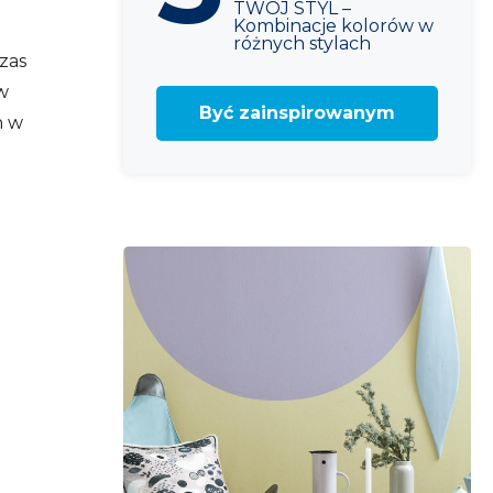
TWÓJ STYL –
Kombinacje kolorów w
różnych stylach
czas
w
Być zainspirowanym
h w