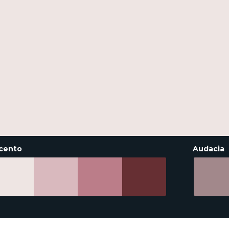
cento
Audacia