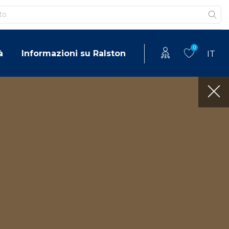
0
à
Informazioni su Ralston
IT