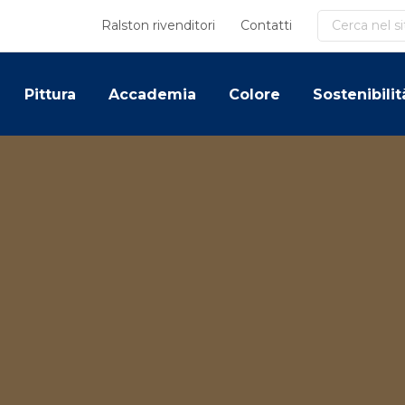
Cerca
Ralston rivenditori
Contatti
Pittura
Accademia
Colore
Sostenibilit