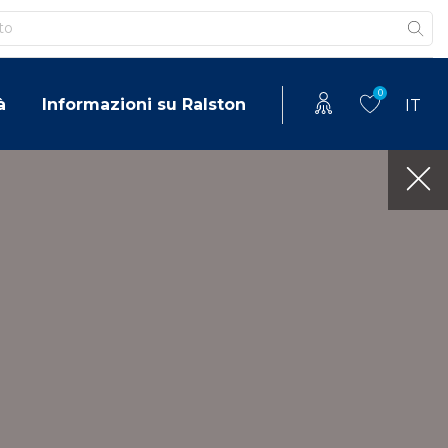
0
à
Informazioni su Ralston
IT