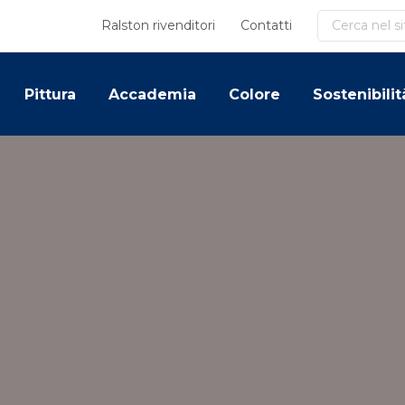
Cerca
Ralston rivenditori
Contatti
Pittura
Accademia
Colore
Sostenibilit