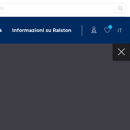
0
à
Informazioni su Ralston
IT