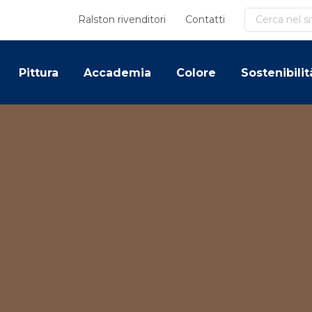
Cerca
Ralston rivenditori
Contatti
Pittura
Accademia
Colore
Sostenibilit