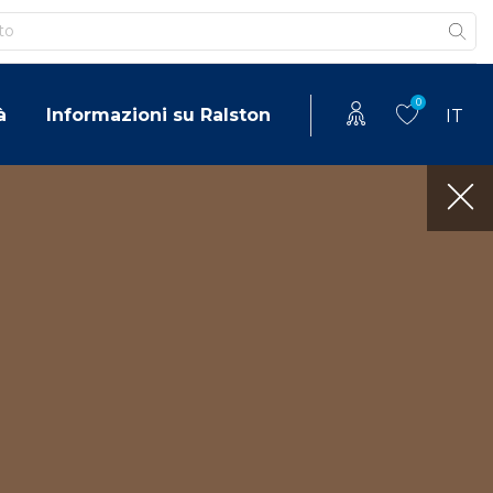
0
à
Informazioni su Ralston
IT