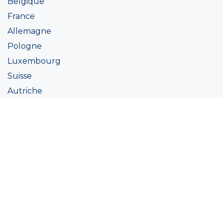
Belgique
France
Allemagne
Pologne
Luxembourg
Suisse
Autriche
Irlande
Italie
Ukraine
Coatings
Peintures
Couleur
Academie