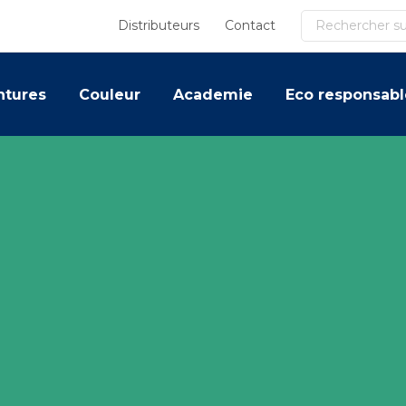
Recherche
Distributeurs
Contact
ntures
Couleur
Academie
Eco responsabl