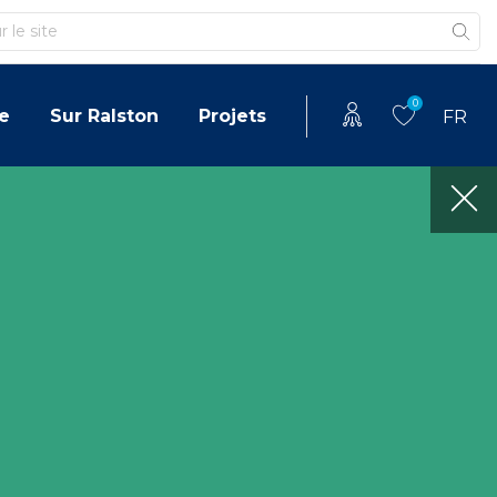
0
e
Sur Ralston
Projets
FR