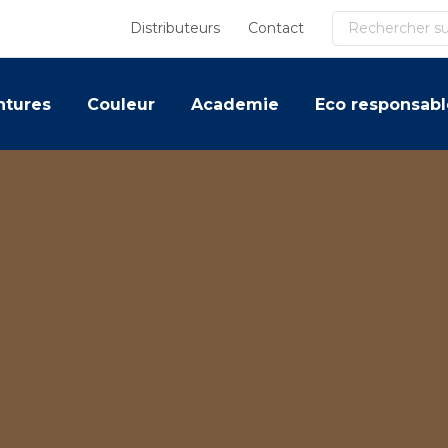
Recherche
Distributeurs
Contact
ntures
Couleur
Academie
Eco responsabl