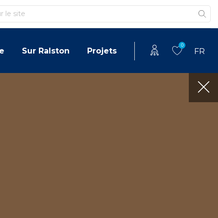
0
e
Sur Ralston
Projets
FR