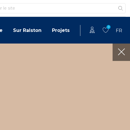
0
e
Sur Ralston
Projets
FR