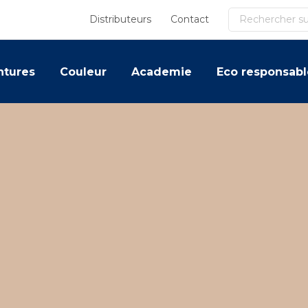
Recherche
Distributeurs
Contact
ntures
Couleur
Academie
Eco responsabl