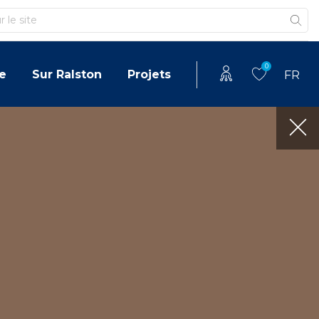
0
e
Sur Ralston
Projets
FR