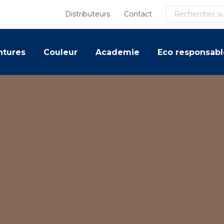
Recherche
Distributeurs
Contact
ntures
Couleur
Academie
Eco responsabl