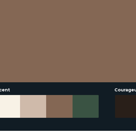
cent
Courage