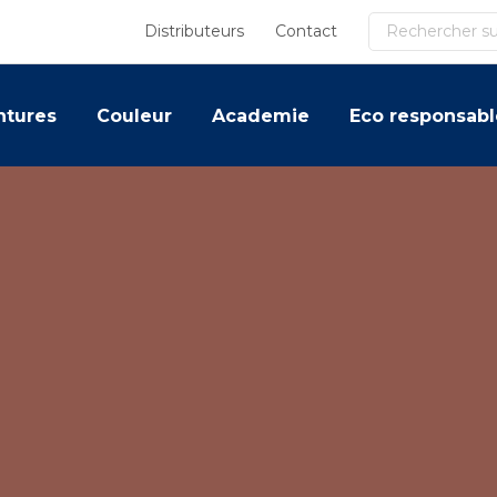
Recherche
Distributeurs
Contact
ntures
Couleur
Academie
Eco responsabl