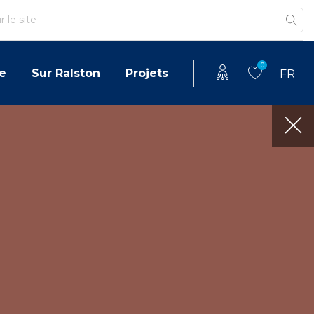
0
e
Sur Ralston
Projets
FR