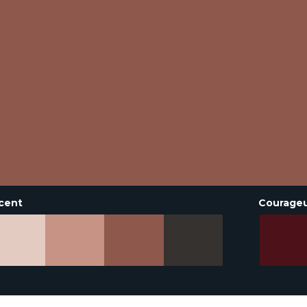
cent
Courage