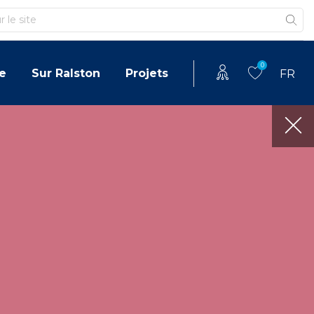
0
e
Sur Ralston
Projets
FR