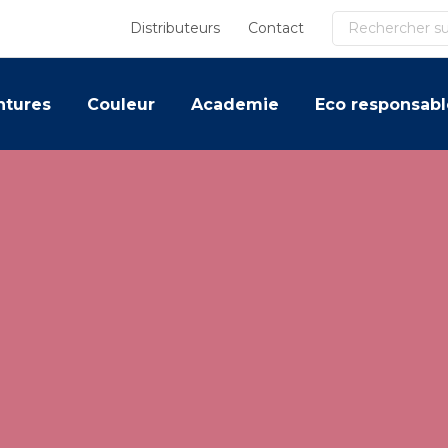
Recherche
Distributeurs
Contact
ntures
Couleur
Academie
Eco responsabl