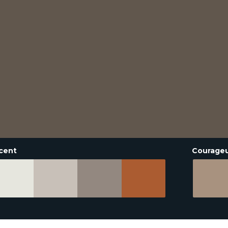
cent
Courage