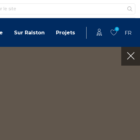
0
e
Sur Ralston
Projets
FR