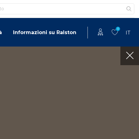
0
à
Informazioni su Ralston
IT