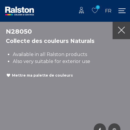
0
FR
N28050
Collecte des couleurs Naturals
Available in all Ralston products
Also very suitable for exterior use
Mettre ma palette de couleurs