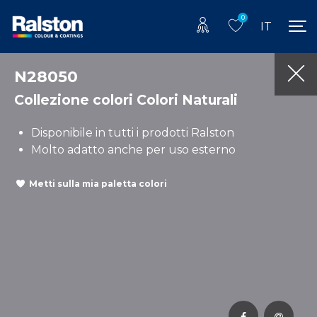
0
IT
N28050
Collezione colori Colori Naturali
Disponibile in tutti i prodotti Ralston
Molto adatto anche per uso esterno
Metti sulla mia paletta colori