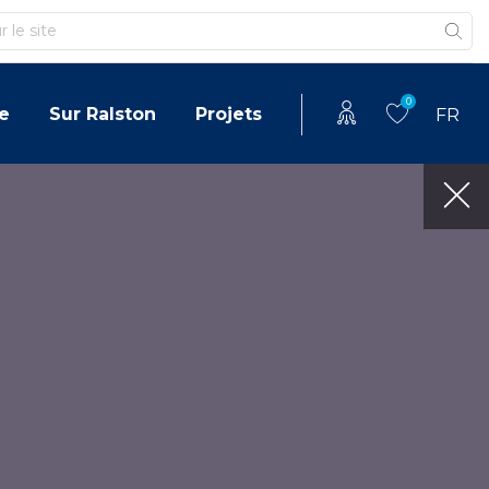
0
e
Sur Ralston
Projets
FR