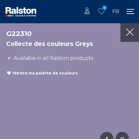
0
FR
G22310
Collecte des couleurs Greys
Available in all Ralston products
Mettre ma palette de couleurs