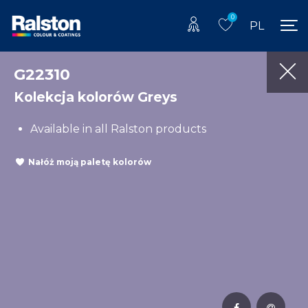
0
PL
G22310
Kolekcja kolorów Greys
Available in all Ralston products
Nałóż moją paletę kolorów