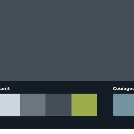
cent
Courage