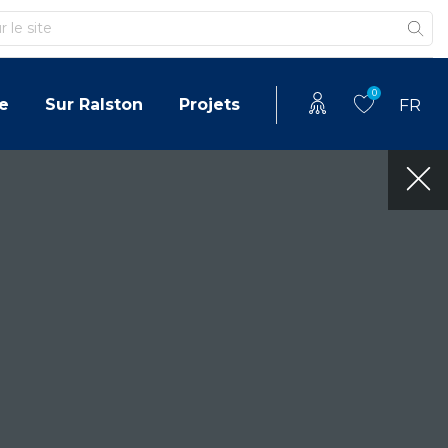
0
e
Sur Ralston
Projets
FR