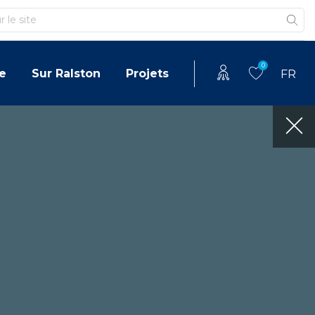
0
e
Sur Ralston
Projets
FR